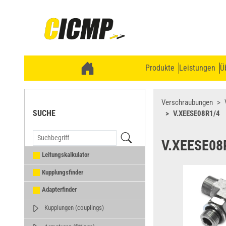
Produkte
Leistungen
Ü
Verschraubungen
SUCHE
V.XEESE08R1/4
V.XEESE08
Leitungskalkulator
Kupplungsfinder
Adapterfinder
Kupplungen (couplings)