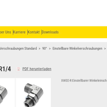
ber Uns
Karriere
Kontakt
Downloads
Verschraubungen Standard
90°
Einstellbare Winkelverschraubungen
R1/4
PDF herunterladen
XWEE-R Einstellbarer Winkeleinsc