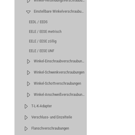
Winkel-Verbindungsverschraubungen
Einstellbare Winkelverschraubungen
EEDL / EEDS
EELE / EESE metrisch
EELE / EESE zöllig
EELE / EESE UNF
Winkel-Einschraubverschraubungen
Winkel-Schwenkverschraubungen
Winkel-Schottverschraubungen
Winkel-Anschweißverschraubungen
T-L-K-Adapter
Verschluss- und Einzelteile
Flanschverschraubungen