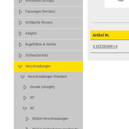
Armaturen (fittings)
Fassungen (ferrules)
Schläuche (hoses)
Adapter
Artikel Nr.
Kugelhähne & Ventile
V.XEESE08R1/4
Schlauchschutz
Verschraubungen
Verschraubungen Standard
Gerade (straight)
45°
90°
Winkel-Verschraubungen