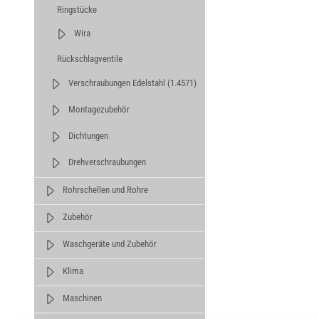
Ringstücke
Wira
Rückschlagventile
Verschraubungen Edelstahl (1.4571)
Montagezubehör
Dichtungen
Drehverschraubungen
Rohrschellen und Rohre
Zubehör
Waschgeräte und Zubehör
Klima
Maschinen