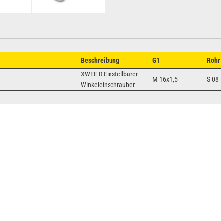
Beschreibung
G1
Rohr
XWEE-R Einstellbarer
M 16x1,5
S 08
Winkeleinschrauber