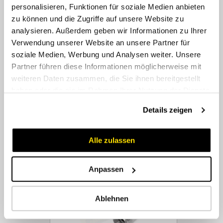
personalisieren, Funktionen für soziale Medien anbieten
Winkel-Einschraubverschraubungen
zu können und die Zugriffe auf unsere Website zu
analysieren. Außerdem geben wir Informationen zu Ihrer
Verwendung unserer Website an unsere Partner für
soziale Medien, Werbung und Analysen weiter. Unsere
Partner führen diese Informationen möglicherweise mit
weiteren Daten zusammen, die Sie ihnen bereitgestellt
haben oder die sie im Rahmen Ihrer Nutzung der Dienste
gesammelt haben.
Details zeigen
Alle zulassen
Winkel-Schwenkverschraubungen
Anpassen
Ablehnen