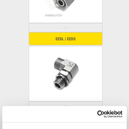
EEDL / EEDS
EELE / EESE metrisch