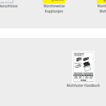
danschlüsse
Warnhinweise
Warn
Kupplungen
Mult
Multifaster Handbuch