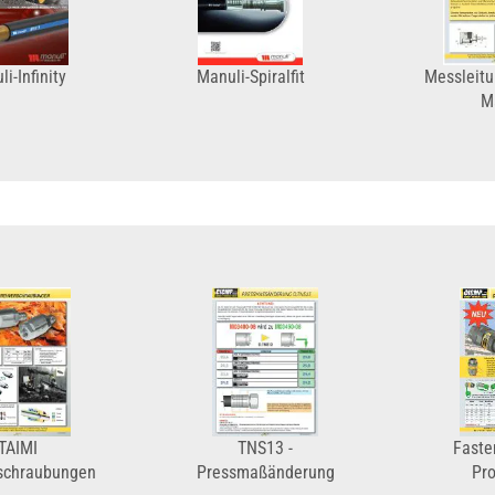
i-Infinity
Manuli-Spiralfit
Messleit
M
TAIMI
TNS13 -
Faste
schraubungen
Pressmaßänderung
Pro