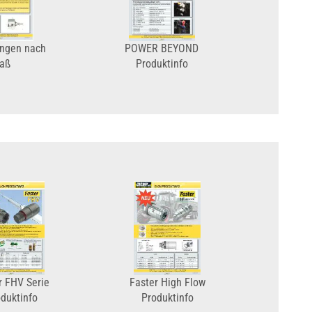
ungen nach
POWER BEYOND
aß
Produktinfo
r FHV Serie
Faster High Flow
duktinfo
Produktinfo