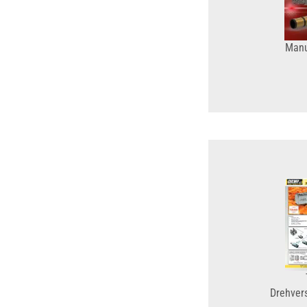
Manul
Drehver