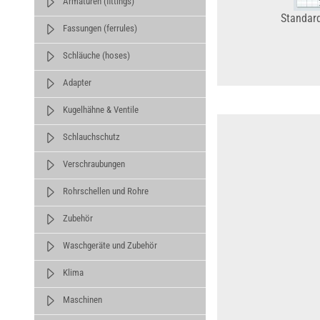
Armaturen (fittings)
Standar
Fassungen (ferrules)
Schläuche (hoses)
Adapter
Kugelhähne & Ventile
Schlauchschutz
Verschraubungen
Rohrschellen und Rohre
Zubehör
Waschgeräte und Zubehör
Klima
Maschinen