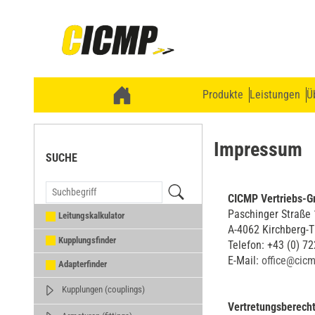
Produkte
Leistungen
Ü
Impressum
SUCHE
CICMP Vertriebs-
Paschinger Straße
Leitungskalkulator
A-4062 Kirchberg-
Kupplungsfinder
Telefon: +43 (0) 7
E-Mail:
office@cicm
Adapterfinder
Kupplungen (couplings)
Vertretungsberecht