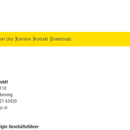
ber Uns
Karriere
Kontakt
Downloads
GmbH
 110
Thening
221 63430
p.at
igte Geschäftsführer