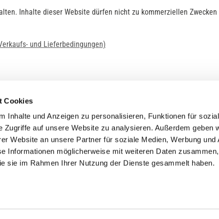
alten. Inhalte dieser Website dürfen nicht zu kommerziellen Zwecken k
Verkaufs- und Lieferbedingungen)
t Cookies
 Inhalte und Anzeigen zu personalisieren, Funktionen für sozia
e Zugriffe auf unsere Website zu analysieren. Außerdem geben w
er Website an unsere Partner für soziale Medien, Werbung und 
ehmen
Service
Kontakt
se Informationen möglicherweise mit weiteren Daten zusammen, 
 die sie im Rahmen Ihrer Nutzung der Dienste gesammelt haben.
s
Downloads
Tel.: (+43) 07221 63430
e
FAQ
office@cicmp.at