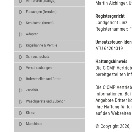
Armaturen (fittings)
Martin Aichinger, 
Fassungen (ferrules)
Registergericht
Landgericht Linz
Schläuche (hoses)
Registernummer: 
Adapter
Umsatzsteuer-Iden
Kugelhähne & Ventile
ATU 64204319
Schlauchschutz
Haftungshinweis
Die CICMP Vertrieb
Verschraubungen
bereitgestellten I
Rohrschellen und Rohre
Die CICMP Vertrieb
Zubehör
Informationen. Bei
Angebote Dritter 
Waschgeräte und Zubehör
ihre Haftung für l
Klima
auf den Webseiten 
Maschinen
© Copyright 2026, 