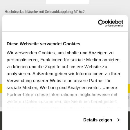
Hochdruckschläuche mit Schraubkupplung M16x2
Vergleichsbezeichnung: SMA 3
Max. Betriebsdruck: 630 bar (Sicherheitsfaktor 1:2,5)
Nennweite: DN 2
Biegeradius: 20mm
Temperatur: -20 C° bis +100 C°
Diese Webseite verwendet Cookies
Andere Längen und Anschlussformen auf Anfrage
Wir verwenden Cookies, um Inhalte und Anzeigen zu
personalisieren, Funktionen für soziale Medien anbieten
zu können und die Zugriffe auf unsere Website zu
analysieren. Außerdem geben wir Informationen zu Ihrer
Verwendung unserer Website an unsere Partner für
soziale Medien, Werbung und Analysen weiter. Unsere
Artikel Nr.
Partner führen diese Informationen möglicherweise mit
V.HDS30800VA
weiteren Daten zusammen, die Sie ihnen bereitgestellt
haben oder die sie im Rahmen Ihrer Nutzung der Dienste
gesammelt haben.
Details zeigen