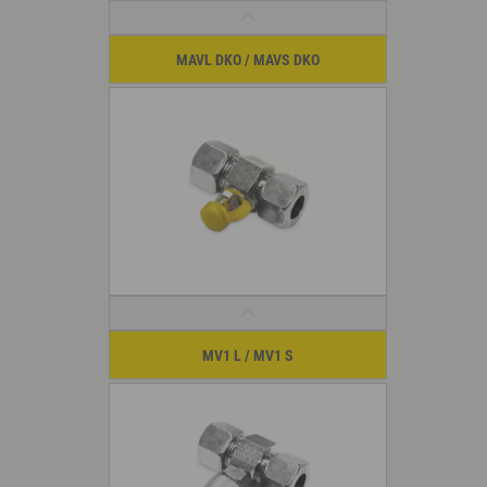
MAVL DKO / MAVS DKO
MV1 L / MV1 S