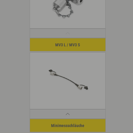
MV3 L / MV3 S
Minimessschläuche