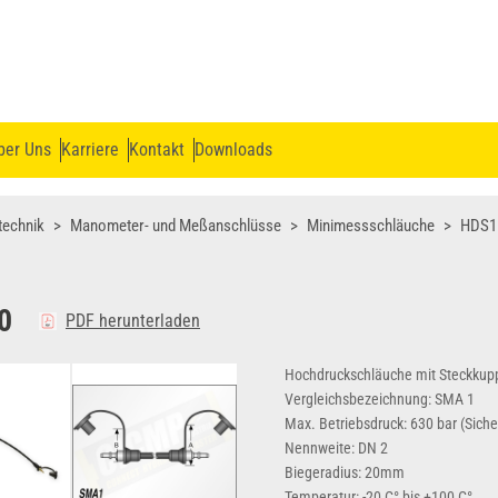
ber Uns
Karriere
Kontakt
Downloads
echnik
Manometer- und Meßanschlüsse
Minimessschläuche
HDS1 
0
PDF herunterladen
Hochdruckschläuche mit Steckkup
Vergleichsbezeichnung: SMA 1
Max. Betriebsdruck: 630 bar (Sicher
Nennweite: DN 2
Biegeradius: 20mm
Temperatur: -20 C° bis +100 C°