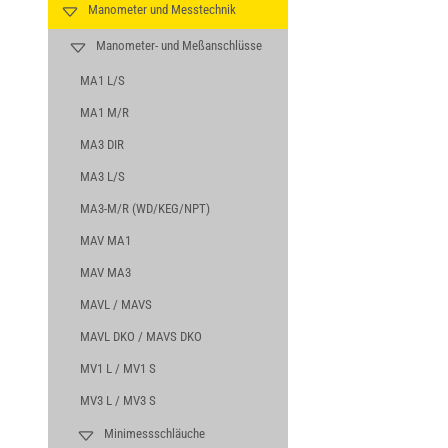
Manometer und Messtechnik
Manometer- und Meßanschlüsse
MA1 L/S
MA1 M/R
MA3 DIR
MA3 L/S
MA3-M/R (WD/KEG/NPT)
MAV MA1
MAV MA3
MAVL / MAVS
MAVL DKO / MAVS DKO
MV1 L / MV1 S
MV3 L / MV3 S
Minimessschläuche