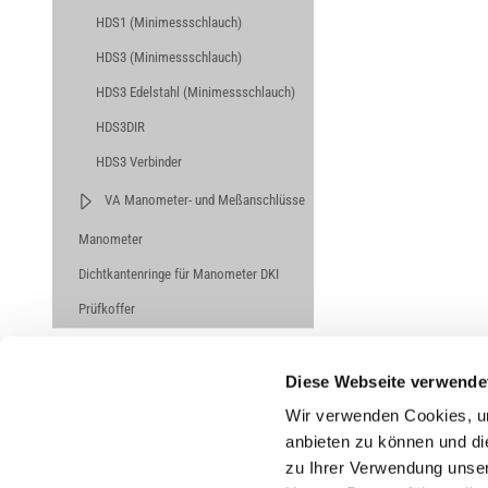
HDS1 (Minimessschlauch)
HDS3 (Minimessschlauch)
HDS3 Edelstahl (Minimessschlauch)
HDS3DIR
HDS3 Verbinder
VA Manometer- und Meßanschlüsse
Manometer
Dichtkantenringe für Manometer DKI
Prüfkoffer
Diese Webseite verwende
Wir verwenden Cookies, um
anbieten zu können und di
zu Ihrer Verwendung unser
Untern