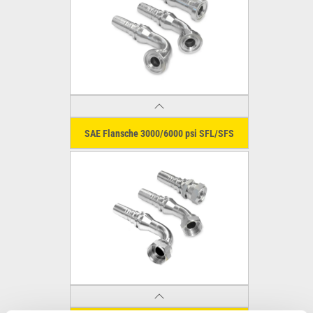
SAE Flansche 3000/6000 psi SFL/SFS