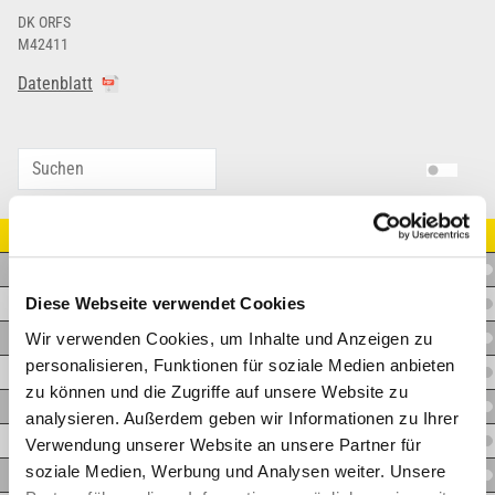
DK ORFS
M42411
Datenblatt
Artikel Nr.
I.I16ORFSF1
Diese Webseite verwendet Cookies
I.I16ORFSF1.3/16
Wir verwenden Cookies, um Inhalte und Anzeigen zu
I.I19ORFSF1.3/16
personalisieren, Funktionen für soziale Medien anbieten
I.I19ORFSF1.7/16
zu können und die Zugriffe auf unsere Website zu
I.I19ORFSM1.3/16
analysieren. Außerdem geben wir Informationen zu Ihrer
I.I25ORFSF1.7/16SM
Verwendung unserer Website an unsere Partner für
soziale Medien, Werbung und Analysen weiter. Unsere
I.I25ORFSF1.11/16