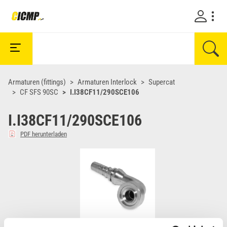
Armaturen (fittings)
Armaturen Interlock
Supercat
CF SFS 90SC
I.I38CF11/290SCE106
I.I38CF11/290SCE106
PDF herunterladen