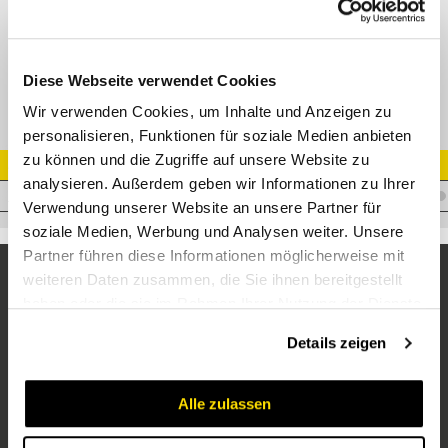
Flansch 90° Bogen Supercat
M43990
Diese Webseite verwendet Cookies
Wir verwenden Cookies, um Inhalte und Anzeigen zu
personalisieren, Funktionen für soziale Medien anbieten
zu können und die Zugriffe auf unsere Website zu
Artikel Nr.
analysieren. Außerdem geben wir Informationen zu Ihrer
I.I38CF11/290SCE106
Verwendung unserer Website an unsere Partner für
soziale Medien, Werbung und Analysen weiter. Unsere
Partner führen diese Informationen möglicherweise mit
weiteren Daten zusammen, die Sie ihnen bereitgestellt
haben oder die sie im Rahmen Ihrer Nutzung der Dienste
gesammelt haben.
Details zeigen
Alle zulassen
Unternehmen