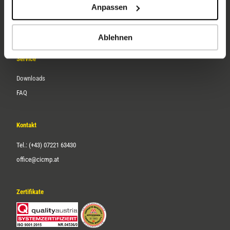
Anpassen
Über uns
Karriere
Ablehnen
Service
Downloads
FAQ
Kontakt
Tel.: (+43) 07221 63430
office@cicmp.at
Zertifikate