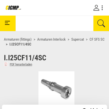
Armaturen (fittings)
Armaturen Interlock
Supercat
CF SFS SC
I.I25CF11/4SC
I.I25CF11/4SC
PDF herunterladen