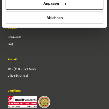
Anpassen
Über uns
Karriere
Ablehnen
Service
Downloads
FAQ
Kontakt
Tel.: (+43) 07221 63430
office@cicmp.at
Zertifikate