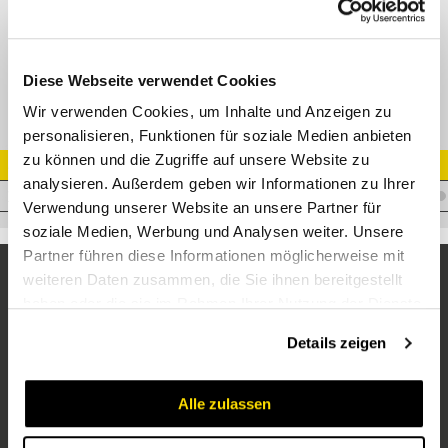
Schottverschraubung M18x1,5 Schott, 1/2" WD mit Weichdichtung
Diese Webseite verwendet Cookies
Wir verwenden Cookies, um Inhalte und Anzeigen zu
personalisieren, Funktionen für soziale Medien anbieten
zu können und die Zugriffe auf unsere Website zu
Artikel Nr.
analysieren. Außerdem geben wir Informationen zu Ihrer
V.XSLM12R1/2WD
Verwendung unserer Website an unsere Partner für
soziale Medien, Werbung und Analysen weiter. Unsere
Partner führen diese Informationen möglicherweise mit
weiteren Daten zusammen, die Sie ihnen bereitgestellt
haben oder die sie im Rahmen Ihrer Nutzung der Dienste
gesammelt haben.
Details zeigen
Alle zulassen
Unternehmen