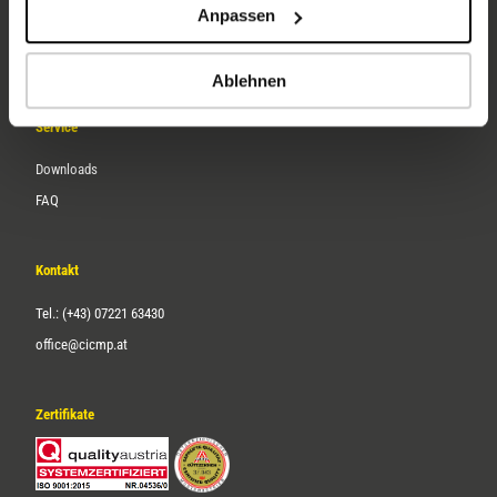
Anpassen
Über uns
Karriere
Ablehnen
Service
Downloads
FAQ
Kontakt
Tel.: (+43) 07221 63430
office@cicmp.at
Zertifikate