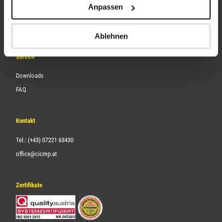
Anpassen
Über uns
Karriere
Ablehnen
Service
Downloads
FAQ
Kontakt
Tel.: (+43) 07221 63430
office@cicmp.at
Zertifikate