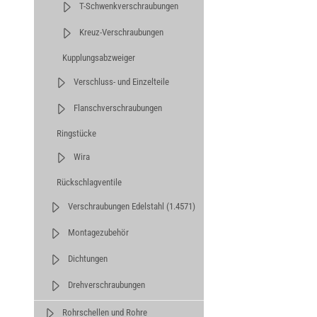
T-Schwenkverschraubungen
Kreuz-Verschraubungen
Kupplungsabzweiger
Verschluss- und Einzelteile
Flanschverschraubungen
Ringstücke
Wira
Rückschlagventile
Verschraubungen Edelstahl (1.4571)
Montagezubehör
Dichtungen
Drehverschraubungen
Rohrschellen und Rohre