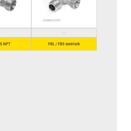
KS NPT
FBL / FBS metrisch