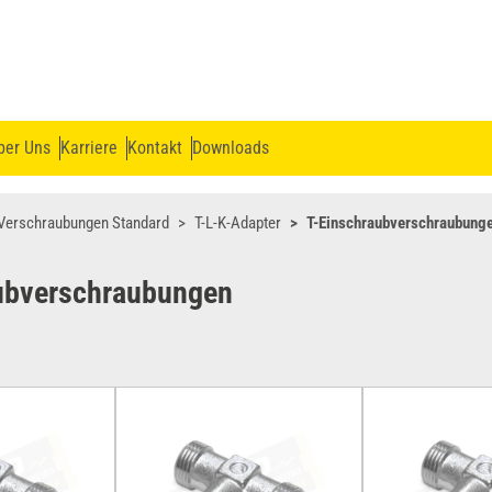
ber Uns
Karriere
Kontakt
Downloads
Verschraubungen Standard
T-L-K-Adapter
T-Einschraubverschraubung
ubverschraubungen