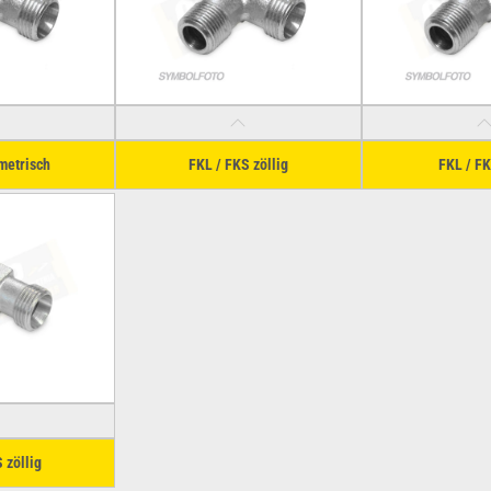
metrisch
FKL / FKS zöllig
FKL / F
 zöllig