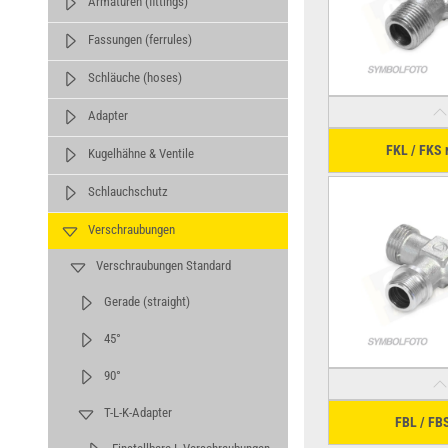
Armaturen (fittings)
Fassungen (ferrules)
Schläuche (hoses)
Adapter
FKL / FKS 
Kugelhähne & Ventile
Schlauchschutz
Verschraubungen
Verschraubungen Standard
Gerade (straight)
45°
90°
T-L-K-Adapter
FBL / FBS