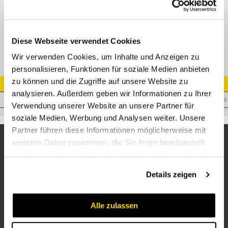
XWE-NPT Winkel Einschraubverschr. Edelstahl
Diese Webseite verwendet Cookies
Wir verwenden Cookies, um Inhalte und Anzeigen zu
personalisieren, Funktionen für soziale Medien anbieten
zu können und die Zugriffe auf unsere Website zu
Artikel Nr.
analysieren. Außerdem geben wir Informationen zu Ihrer
V.XCKS201/2NPTVA
Verwendung unserer Website an unsere Partner für
soziale Medien, Werbung und Analysen weiter. Unsere
Partner führen diese Informationen möglicherweise mit
weiteren Daten zusammen, die Sie ihnen bereitgestellt
haben oder die sie im Rahmen Ihrer Nutzung der Dienste
gesammelt haben.
Details zeigen
Alle zulassen
Unternehmen