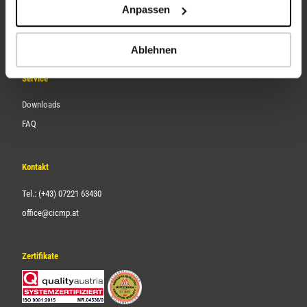
Anpassen
Über uns
Karriere
Ablehnen
Service
Downloads
FAQ
Kontakt
Tel.: (+43) 07221 63430
office@cicmp.at
Zertifikate