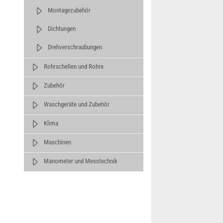
Montagezubehör
Dichtungen
Drehverschraubungen
Rohrschellen und Rohre
Zubehör
Waschgeräte und Zubehör
Klima
Maschinen
Manometer und Messtechnik