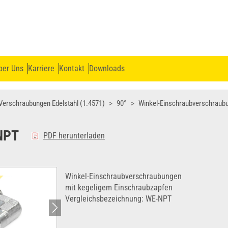
ber Uns
Karriere
Kontakt
Downloads
Verschraubungen Edelstahl (1.4571)
90°
Winkel-Einschraubverschraub
NPT
PDF herunterladen
Winkel-Einschraubverschraubungen
mit kegeligem Einschraubzapfen
Vergleichsbezeichnung: WE-NPT