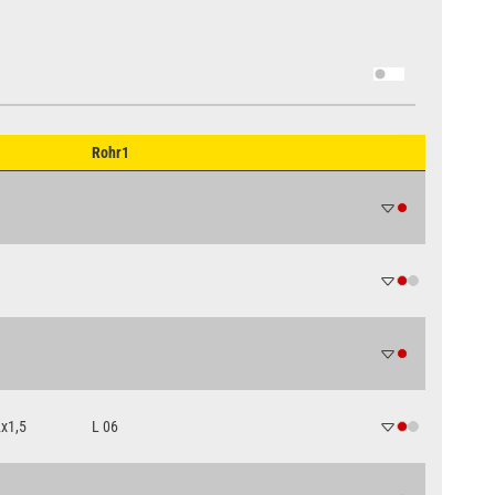
Rohr1
x1,5
L 06