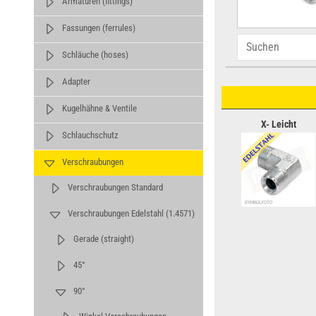
Armaturen (fittings)
Fassungen (ferrules)
Schläuche (hoses)
Adapter
Kugelhähne & Ventile
X- Leicht
Schlauchschutz
Verschraubungen
Verschraubungen Standard
Verschraubungen Edelstahl (1.4571)
Gerade (straight)
45°
90°