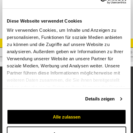
EMA1 Messanschluss mit Steckkupplung
Diese Webseite verwendet Cookies
Wir verwenden Cookies, um Inhalte und Anzeigen zu
personalisieren, Funktionen für soziale Medien anbieten
Artikel Nr.
zu können und die Zugriffe auf unsere Website zu
analysieren. Außerdem geben wir Informationen zu Ihrer
V.MA1R1/8
Verwendung unserer Website an unsere Partner für
soziale Medien, Werbung und Analysen weiter. Unsere
Partner führen diese Informationen möglicherweise mit
weiteren Daten zusammen, die Sie ihnen bereitgestellt
haben oder die sie im Rahmen Ihrer Nutzung der Dienste
gesammelt haben.
Details zeigen
Alle zulassen
Unternehmen