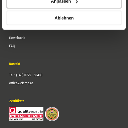
Anpassen
Über uns
Karriere
Ablehnen
Service
Downloads
FAQ
Kontakt
Tel.: (+43) 07221 63430
office@cicmp.at
Zertifikate