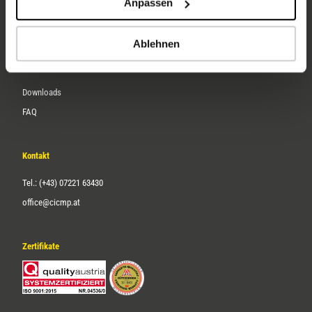
Anpassen
Über uns
Karriere
Ablehnen
Service
Downloads
FAQ
Kontakt
Tel.: (+43) 07221 63430
office@cicmp.at
Zertifikate