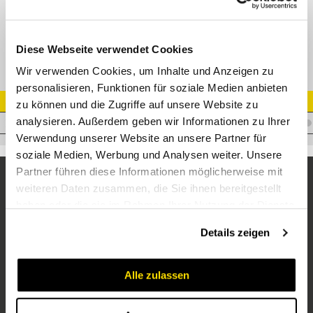
TE-R T-Einschraubverschraubung
Diese Webseite verwendet Cookies
Wir verwenden Cookies, um Inhalte und Anzeigen zu
personalisieren, Funktionen für soziale Medien anbieten
Artikel Nr.
zu können und die Zugriffe auf unsere Website zu
analysieren. Außerdem geben wir Informationen zu Ihrer
V.FKS20R3/4
Verwendung unserer Website an unsere Partner für
soziale Medien, Werbung und Analysen weiter. Unsere
Partner führen diese Informationen möglicherweise mit
weiteren Daten zusammen, die Sie ihnen bereitgestellt
haben oder die sie im Rahmen Ihrer Nutzung der Dienste
gesammelt haben.
Details zeigen
Alle zulassen
Unternehmen