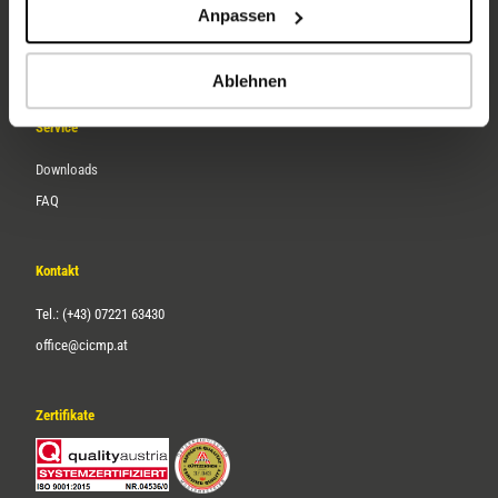
Anpassen
Über uns
Karriere
Ablehnen
Service
Downloads
FAQ
Kontakt
Tel.: (+43) 07221 63430
office@cicmp.at
Zertifikate