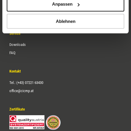
Anpassen
Über uns
Karriere
Ablehnen
Service
Downloads
FAQ
Kontakt
Tel.: (+43) 07221 63430
office@cicmp.at
Zertifikate