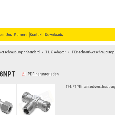
ber Uns
Karriere
Kontakt
Downloads
Verschraubungen Standard
T-L-K-Adapter
T-Einschraubverschraubunge
/8NPT
PDF herunterladen
TE-NPT T-Einschraubverschraubun