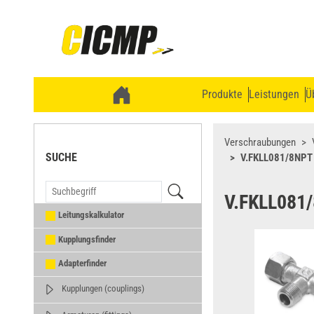
Produkte
Leistungen
Ü
Verschraubungen
SUCHE
V.FKLL081/8NPT
V.FKLL081
Leitungskalkulator
Kupplungsfinder
Adapterfinder
Kupplungen (couplings)