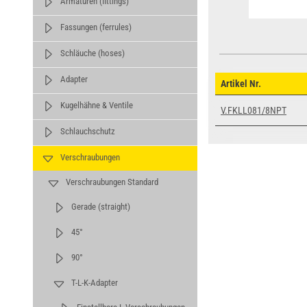
Armaturen (fittings)
Fassungen (ferrules)
Schläuche (hoses)
Adapter
Artikel Nr.
Kugelhähne & Ventile
V.FKLL081/8NPT
Schlauchschutz
Verschraubungen
Verschraubungen Standard
Gerade (straight)
45°
90°
T-L-K-Adapter