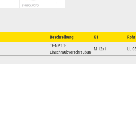
Beschreibung
G1
Rohr
TE-NPT T-
M 12x1
LL 0
Einschraubverschraubung