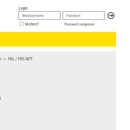
Login
Merken?
Passwort vergessen
n
FKL / FKS NPT
g