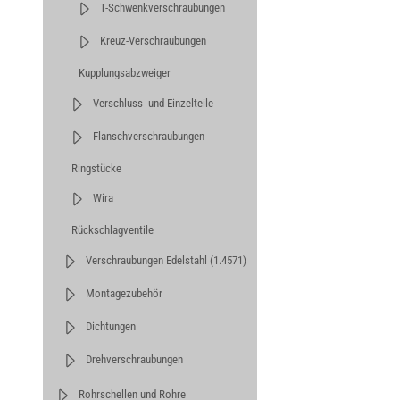
T-Schwenkverschraubungen
Kreuz-Verschraubungen
Kupplungsabzweiger
Verschluss- und Einzelteile
Flanschverschraubungen
Ringstücke
Wira
Rückschlagventile
Verschraubungen Edelstahl (1.4571)
Montagezubehör
Dichtungen
Drehverschraubungen
Rohrschellen und Rohre