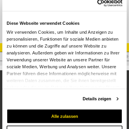
TE-R T-Einschraubverschraubung Edelstahl
Diese Webseite verwendet Cookies
Wir verwenden Cookies, um Inhalte und Anzeigen zu
personalisieren, Funktionen für soziale Medien anbieten
zu können und die Zugriffe auf unsere Website zu
Artikel Nr.
analysieren. Außerdem geben wir Informationen zu Ihrer
V.FKL15R3/8VA
Verwendung unserer Website an unsere Partner für
soziale Medien, Werbung und Analysen weiter. Unsere
Partner führen diese Informationen möglicherweise mit
weiteren Daten zusammen, die Sie ihnen bereitgestellt
haben oder die sie im Rahmen Ihrer Nutzung der Dienste
gesammelt haben.
Details zeigen
Alle zulassen
Unternehmen