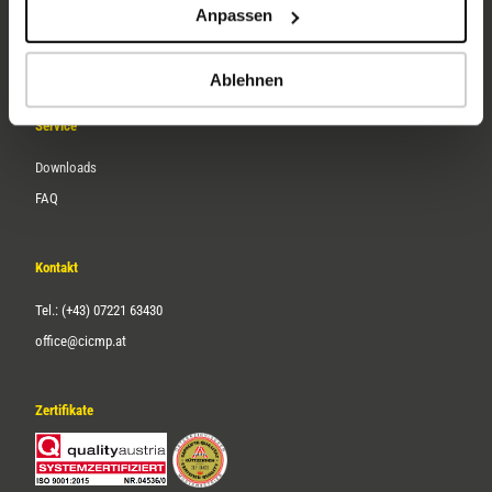
Anpassen
Über uns
Karriere
Ablehnen
Service
Downloads
FAQ
Kontakt
Tel.: (+43) 07221 63430
office@cicmp.at
Zertifikate