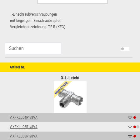
T-Einschraubverschraubungen
mit kegeligem Einschraubzapfen
Vergleichsbezeichnung: TE-R (KEG)
Artikel Nr.
X-L-Leicht
V.XFKLL04R1/8VA
V.XFKLL06R1/8VA
V.XFKLL08R1/8VA