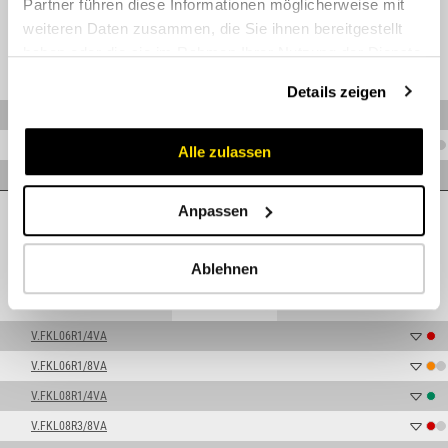
Partner führen diese Informationen möglicherweise mit
weiteren Daten zusammen, die Sie ihnen bereitgestellt
haben oder die sie im Rahmen Ihrer Nutzung der Dienste
gesammelt haben.
Details zeigen
V.FKLL04R1/8VA
V.FKLL06R1/8VA
Alle zulassen
V.FKLL08R1/8VA
Leicht
Anpassen
Ablehnen
V.FKL06R1/4VA
V.FKL06R1/8VA
V.FKL08R1/4VA
V.FKL08R3/8VA