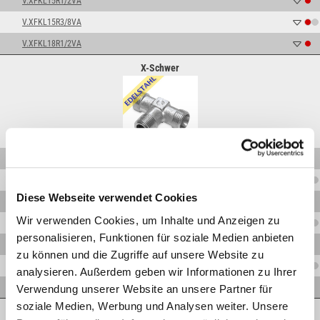
V.XFKL15R1/2VA
V.XFKL15R3/8VA
V.XFKL18R1/2VA
X-Schwer
V.XFKS06R1/4VA
V.XFKS08R1/4VA
Diese Webseite verwendet Cookies
V.XFKS10R3/8VA
Wir verwenden Cookies, um Inhalte und Anzeigen zu
V.XFKS12R1/2VA
personalisieren, Funktionen für soziale Medien anbieten
V.XFKS12R3/8VA
zu können und die Zugriffe auf unsere Website zu
V.XFKS14R1/2VA
analysieren. Außerdem geben wir Informationen zu Ihrer
V.XFKS16R1/2VA
Verwendung unserer Website an unsere Partner für
soziale Medien, Werbung und Analysen weiter. Unsere
L- Leicht