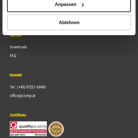
Anpassen
Über uns
Karriere
Ablehnen
Service
Downloads
FAQ
Kontakt
Tel.: (+43) 07221 63430
office@cicmp.at
Zertifikate