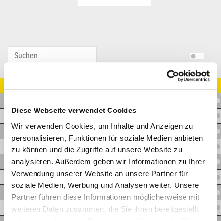
Artikel Nr.
V.XLEDL06M10X1WDVA
Diese Webseite verwendet Cookies
V.XLEDL08M12X1,5WDVA
Wir verwenden Cookies, um Inhalte und Anzeigen zu
V.XLEDL10M14X1,5WDVA
personalisieren, Funktionen für soziale Medien anbieten
V.XLEDL12M16X1,5WDVA
zu können und die Zugriffe auf unsere Website zu
analysieren. Außerdem geben wir Informationen zu Ihrer
V.XLEDL15M18X1,5WDVA
Verwendung unserer Website an unsere Partner für
V.XLEDL18M22X1,5WDVA
soziale Medien, Werbung und Analysen weiter. Unsere
V.XLEDL22M26X1,5WDVA
Partner führen diese Informationen möglicherweise mit
V.XLEDL28M33X2WDVA
weiteren Daten zusammen, die Sie ihnen bereitgestellt
haben oder die sie im Rahmen Ihrer Nutzung der Dienste