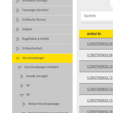
Armaturen (fittings)
Fassungen (ferrules)
Schläuche (hoses)
Adapter
Artikel Nr.
Kugelhähne & Ventile
V.ZWST90DKOL06
Schlauchschutz
V.ZWST90DKOL08
Verschraubungen
V.ZWST90DKOL10
Verschraubungen Standard
Gerade (straight)
V.ZWST90DKOL12
45°
V.ZWST90DKOL12
90°
V.ZWST90DKOL15
Winkel-Verschraubungen
V.ZWST90DKOL18