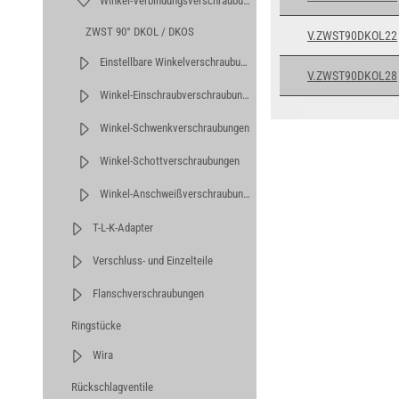
Winkel-Verbindungsverschraubungen
ZWST 90° DKOL / DKOS
V.ZWST90DKOL22
Einstellbare Winkelverschraubungen
V.ZWST90DKOL28
Winkel-Einschraubverschraubungen
Winkel-Schwenkverschraubungen
Winkel-Schottverschraubungen
Winkel-Anschweißverschraubungen
T-L-K-Adapter
Verschluss- und Einzelteile
Flanschverschraubungen
Ringstücke
Wira
Rückschlagventile