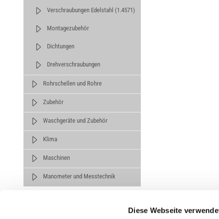
Verschraubungen Edelstahl (1.4571)
Montagezubehör
Dichtungen
Drehverschraubungen
Rohrschellen und Rohre
Zubehör
Waschgeräte und Zubehör
Klima
Maschinen
Manometer und Messtechnik
Diese Webseite verwende