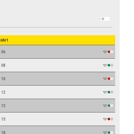
Rohr1
L 06
L 08
L 10
L 12
L 12
L 15
L 18