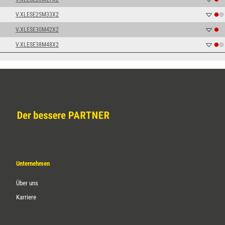
V.XLESE25M33X2
V.XLESE30M42X2
V.XLESE38M48X2
Unternehmen
Über uns
Karriere