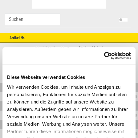
Artikel Nr.
X-Leicht (ohne Mutter und Schneidring)
Diese Webseite verwendet Cookies
Wir verwenden Cookies, um Inhalte und Anzeigen zu
V.XLELE06M10X1
personalisieren, Funktionen für soziale Medien anbieten
V.XLELE08M12X1,5
zu können und die Zugriffe auf unsere Website zu
V.XLELE10M14X1,5
analysieren. Außerdem geben wir Informationen zu Ihrer
V.XLELE12M16X1,5
Verwendung unserer Website an unsere Partner für
soziale Medien, Werbung und Analysen weiter. Unsere
V.XLELE15M18X1,5
Partner führen diese Informationen möglicherweise mit
V.XLELE18M22X1,5