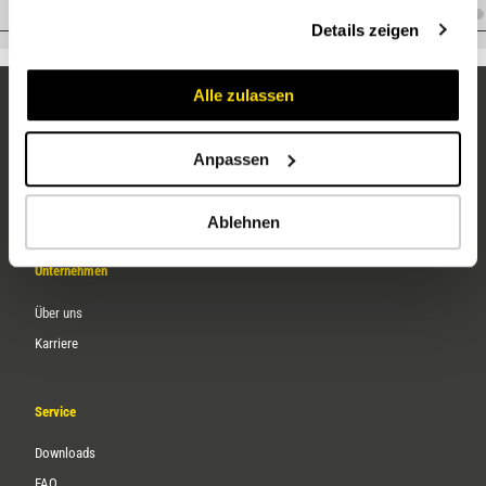
gesammelt haben.
I.I38EM38S
Details zeigen
Alle zulassen
Anpassen
Ablehnen
Unternehmen
Über uns
Karriere
Service
Downloads
FAQ