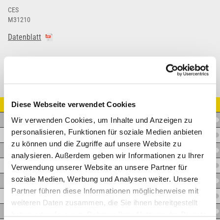
CES
M31210
Datenblatt
Diese Webseite verwendet Cookies
Artikel Nr.
Wir verwenden Cookies, um Inhalte und Anzeigen zu
I.I19EM20SZN
personalisieren, Funktionen für soziale Medien anbieten
I.I16EM20S
zu können und die Zugriffe auf unsere Website zu
I.I19EM20S
analysieren. Außerdem geben wir Informationen zu Ihrer
I.I19EM25S
Verwendung unserer Website an unsere Partner für
soziale Medien, Werbung und Analysen weiter. Unsere
I.I25EM25S
Partner führen diese Informationen möglicherweise mit
I.I25EM30S
weiteren Daten zusammen, die Sie ihnen bereitgestellt
I.I32EM38S
haben oder die sie im Rahmen Ihrer Nutzung der Dienste