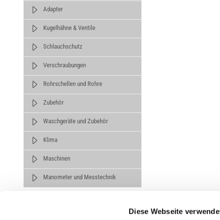
Adapter
Kugelhähne & Ventile
Schlauchschutz
Verschraubungen
Rohrschellen und Rohre
Zubehör
Waschgeräte und Zubehör
Klima
Maschinen
Manometer und Messtechnik
Diese Webseite verwende