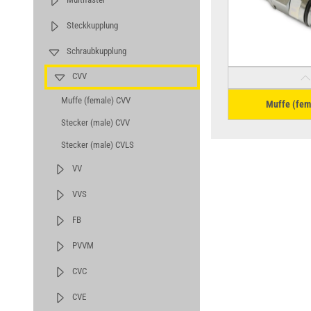
Steckkupplung
Schraubkupplung
CVV
Muffe (female) CVV
Muffe (fem
Stecker (male) CVV
Stecker (male) CVLS
VV
VVS
FB
PVVM
CVC
CVE