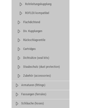
Rohrleitungskupplung
ROFLEX kompatibel
Flachdichtend
Div. Kupplungen
Rückschlagventile
Cartridges
Dichtsätze (seal kits)
Staubschutz (dust protection)
Zubehör (accessories)
Armaturen (fittings)
Fassungen (ferrules)
Schläuche (hoses)