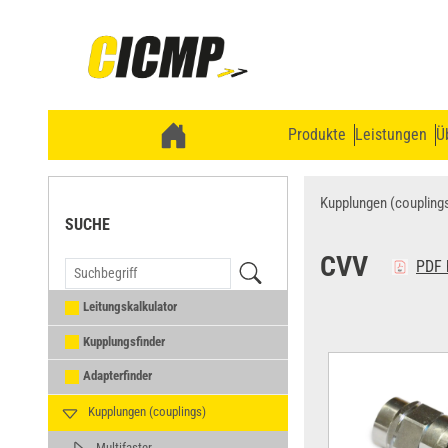
Produkte
Leistungen
Ü
Kupplungen (coupling
SUCHE
CVV
PDF 
Leitungskalkulator
Kupplungsfinder
Adapterfinder
Kupplungen (couplings)
Multifaster