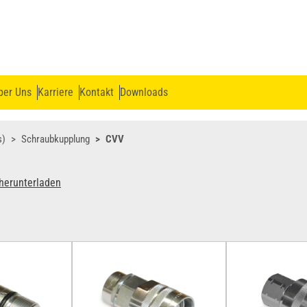
ber Uns
Karriere
Kontakt
Downloads
s)
Schraubkupplung
CVV
herunterladen