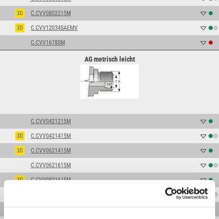
3D
C.CVV0802215M
3D
C.CVV12034SAEMV
C.CVV1678SM
AG metrisch leicht
C.CVV0421215M
3D
C.CVV0421415M
3D
C.CVV0621415M
C.CVV0621615M
3D
C.CVV0821615M
3D
C.CVV0821815M
3D
C.CVV0822215M