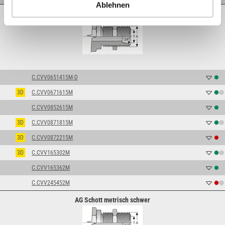
Ablehnen
AG Schott metrisch leicht
C.CVV0651415M-D
3D
C.CVV0671615M
C.CVV0852615M
3D
C.CVV0871815M
3D
C.CVV0872215M
3D
C.CVV165302M
C.CVV165362M
C.CVV245452M
AG Schott metrisch schwer