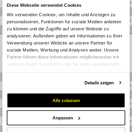
3D
C.CVV0822615M
Diese Webseite verwendet Cookies
3D
C.CVV162302M
Wir verwenden Cookies, um Inhalte und Anzeigen zu
3D
C.CVV162362M
personalisieren, Funktionen für soziale Medien anbieten
zu können und die Zugriffe auf unsere Website zu
C.CVV242452M
analysieren. Außerdem geben wir Informationen zu Ihrer
AG metrisch schwer
Verwendung unserer Website an unsere Partner für
soziale Medien, Werbung und Analysen weiter. Unsere
Partner führen diese Informationen möglicherweise mit
weiteren Daten zusammen, die Sie ihnen bereitgestellt
haben oder die sie im Rahmen Ihrer Nutzung der Dienste
3D
C.CVV0832015M
gesammelt haben.
Details zeigen
3D
C.CVV0832215M
3D
C.CVV0832415M
Alle zulassen
3D
C.CVV163362M
3D
C.CVV163422M
Anpassen
3D
C.CVV243422M
C.CVV123302M