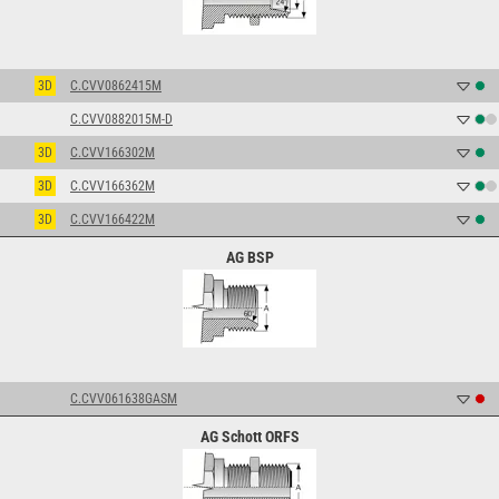
3D
C.CVV0862415M
C.CVV0882015M-D
3D
C.CVV166302M
3D
C.CVV166362M
3D
C.CVV166422M
AG BSP
C.CVV061638GASM
AG Schott ORFS