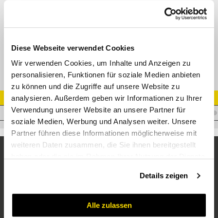
DKJ 90° Bogen 74° Dichtkopf
M22592 / M22593 / M24792
Datenblatt
Diese Webseite verwendet Cookies
Wir verwenden Cookies, um Inhalte und Anzeigen zu
personalisieren, Funktionen für soziale Medien anbieten
zu können und die Zugriffe auf unsere Website zu
analysieren. Außerdem geben wir Informationen zu Ihrer
Artikel Nr.
Verwendung unserer Website an unsere Partner für
I.T25JF15/1690LANG
soziale Medien, Werbung und Analysen weiter. Unsere
Partner führen diese Informationen möglicherweise mit
weiteren Daten zusammen, die Sie ihnen bereitgestellt
haben oder die sie im Rahmen Ihrer Nutzung der Dienste
gesammelt haben.
Details zeigen
Alle zulassen