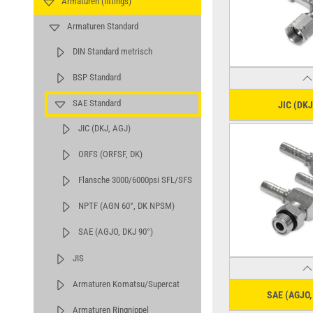
Armaturen (fittings)
Armaturen Standard
DIN Standard metrisch
BSP Standard
SAE Standard
JIC (DKJ
JIC (DKJ, AGJ)
ORFS (ORFSF, DK)
Flansche 3000/6000psi SFL/SFS
NPTF (AGN 60°, DK NPSM)
SAE (AGJO, DKJ 90°)
JIS
Armaturen Komatsu/Supercat
SAE (AGJO,
Armaturen Ringnippel