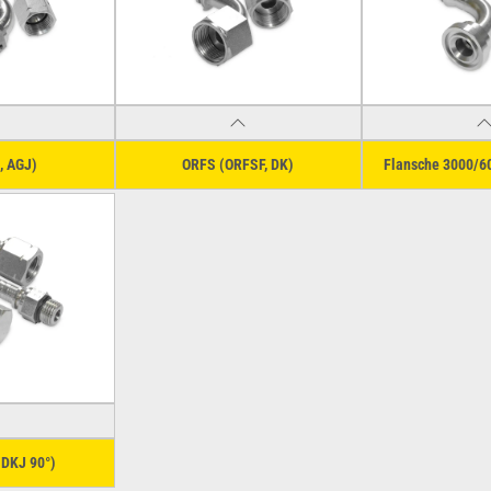
, AGJ)
ORFS (ORFSF, DK)
Flansche 3000/6
 DKJ 90°)