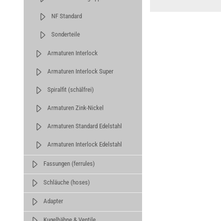
NF Standard
Sonderteile
Armaturen Interlock
Armaturen Interlock Super
Spiralfit (schälfrei)
Armaturen Zink-Nickel
Armaturen Standard Edelstahl
Armaturen Interlock Edelstahl
Fassungen (ferrules)
Schläuche (hoses)
Adapter
Kugelhähne & Ventile