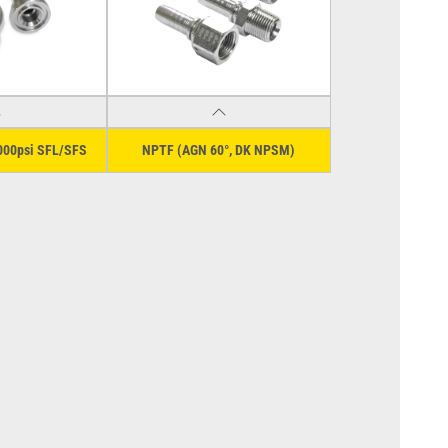
000psi SFL/SFS
NPTF (AGN 60°, DK NPSM)