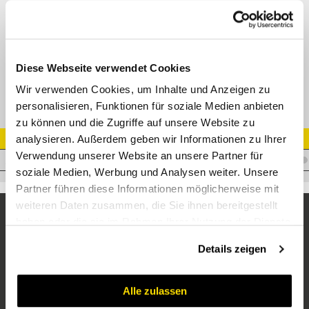
DKJ 90° Bogen 74° Dichtkopf
M22592 / M22593 / M24792
Datenblatt
Diese Webseite verwendet Cookies
Wir verwenden Cookies, um Inhalte und Anzeigen zu
personalisieren, Funktionen für soziale Medien anbieten
zu können und die Zugriffe auf unsere Website zu
analysieren. Außerdem geben wir Informationen zu Ihrer
Artikel Nr.
Verwendung unserer Website an unsere Partner für
I.T19JF11/1690LANG
soziale Medien, Werbung und Analysen weiter. Unsere
Partner führen diese Informationen möglicherweise mit
weiteren Daten zusammen, die Sie ihnen bereitgestellt
haben oder die sie im Rahmen Ihrer Nutzung der Dienste
gesammelt haben.
Details zeigen
Alle zulassen