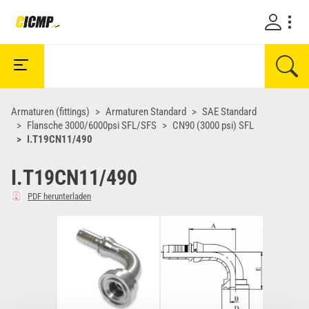
Armaturen (fittings)
Armaturen Standard
SAE Standard
Flansche 3000/6000psi SFL/SFS
CN90 (3000 psi) SFL
I.T19CN11/490
I.T19CN11/490
PDF herunterladen