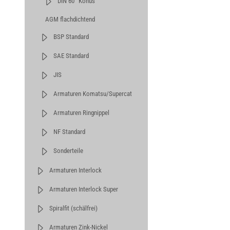
DIN 60° Konus
AGM flachdichtend
BSP Standard
SAE Standard
JIS
Armaturen Komatsu/Supercat
Armaturen Ringnippel
NF Standard
Sonderteile
Armaturen Interlock
Armaturen Interlock Super
Spiralfit (schälfrei)
Armaturen Zink-Nickel