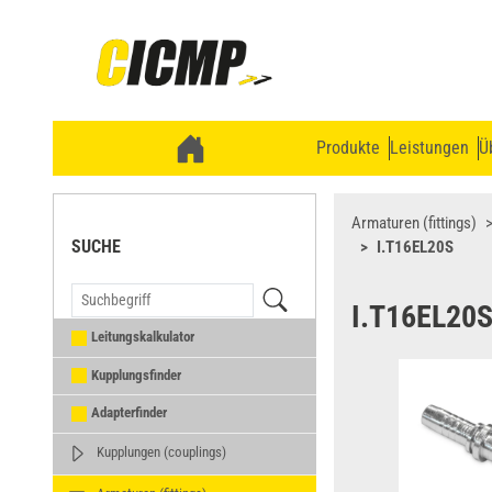
Produkte
Leistungen
Ü
Armaturen (fittings)
SUCHE
I.T16EL20S
I.T16EL20
Leitungskalkulator
Kupplungsfinder
Adapterfinder
Kupplungen (couplings)