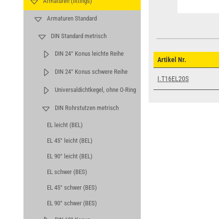
Armaturen (fittings)
Armaturen Standard
DIN Standard metrisch
DIN 24° Konus leichte Reihe
Artikel Nr.
DIN 24° Konus schwere Reihe
I.T16EL20S
Universaldichtkegel, ohne O-Ring
DIN Rohrstutzen metrisch
EL leicht (BEL)
EL 45° leicht (BEL)
EL 90° leicht (BEL)
EL schwer (BES)
EL 45° schwer (BES)
EL 90° schwer (BES)