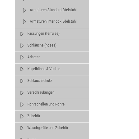
Armaturen Standard Edelstahl
Armaturen Interlock Edelstahl
Fassungen (ferrules)
Schläuche (hoses)
Adapter
Kugelhähne & Ventile
Schlauchschutz
Verschraubungen
Rohrschellen und Rohre
Zubehör
Waschgeräte und Zubehör