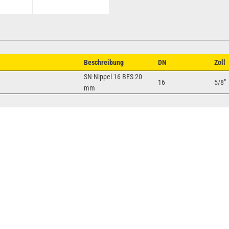
Beschreibung
DN
Zoll
SN-Nippel 16 BES 20
16
5/8"
mm