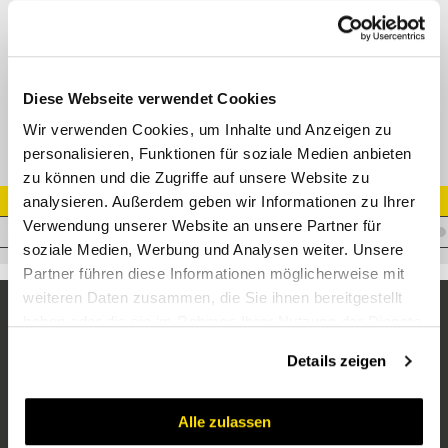
DK ORFS
M22411
Datenblatt
Diese Webseite verwendet Cookies
Wir verwenden Cookies, um Inhalte und Anzeigen zu
personalisieren, Funktionen für soziale Medien anbieten
zu können und die Zugriffe auf unsere Website zu
analysieren. Außerdem geben wir Informationen zu Ihrer
Artikel Nr.
Verwendung unserer Website an unsere Partner für
I.T13ORFSF13/16K
soziale Medien, Werbung und Analysen weiter. Unsere
Partner führen diese Informationen möglicherweise mit
weiteren Daten zusammen, die Sie ihnen bereitgestellt
haben oder die sie im Rahmen Ihrer Nutzung der Dienste
gesammelt haben.
Details zeigen
Alle zulassen