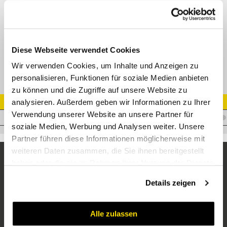
BEL
M22010
Datenblatt
Diese Webseite verwendet Cookies
Wir verwenden Cookies, um Inhalte und Anzeigen zu
personalisieren, Funktionen für soziale Medien anbieten
zu können und die Zugriffe auf unsere Website zu
analysieren. Außerdem geben wir Informationen zu Ihrer
Artikel Nr.
Verwendung unserer Website an unsere Partner für
I.T10EL10L
soziale Medien, Werbung und Analysen weiter. Unsere
Partner führen diese Informationen möglicherweise mit
weiteren Daten zusammen, die Sie ihnen bereitgestellt
haben oder die sie im Rahmen Ihrer Nutzung der Dienste
gesammelt haben.
Details zeigen
Alle zulassen