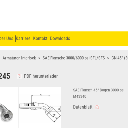
ber Uns
Karriere
Kontakt
Downloads
Armaturen Interlock
SAE Flansche 3000/6000 psi SFL/SFS
CN 45° (3
245
PDF herunterladen
SAE Flansch 45° Bogen 3000 psi
M43340
Datenblatt