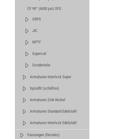
CF 90° (6000 psi) SFS
ORFS
JIC
NPTF
Supercat
Sonderteile
Armaturen Interlock Super
Spiralfit (schälfrei)
Armaturen Zink-Nickel
Armaturen Standard Edelstahl
Armaturen Interlock Edelstahl
Fassungen (ferrules)