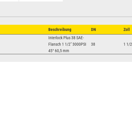
Beschreibung
DN
Zoll
Interlock Plus 38 SAE-
Flansch 1 1/2" 3000PSI
38
1 1/2
45° 60,5 mm