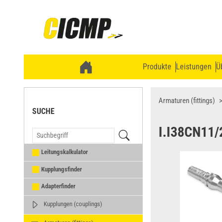
Produkte
Leistungen
Ü
Armaturen (fittings)
SUCHE
I.I38CN11/
Leitungskalkulator
Kupplungsfinder
Adapterfinder
Kupplungen (couplings)