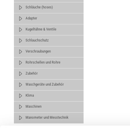
Schläuche (hoses)
Adapter
Kugelhähne & Ventile
Schlauchschutz
Verschraubungen
Rohrschellen und Rohre
Zubehör
Waschgeräte und Zubehör
Klima
Maschinen
Manometer und Messtechnik