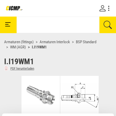
Armaturen (fittings)
Armaturen Interlock
BSP Standard
WM (AGR)
I.I19WM1
I.I19WM1
PDF herunterladen