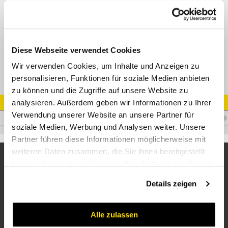
DKOR 45° Bogen 60° Konus mit O-Ring
M40842
Datenblatt
Diese Webseite verwendet Cookies
Wir verwenden Cookies, um Inhalte und Anzeigen zu
personalisieren, Funktionen für soziale Medien anbieten
zu können und die Zugriffe auf unsere Website zu
analysieren. Außerdem geben wir Informationen zu Ihrer
Artikel Nr.
Verwendung unserer Website an unsere Partner für
I.I19WFR145
soziale Medien, Werbung und Analysen weiter. Unsere
Partner führen diese Informationen möglicherweise mit
weiteren Daten zusammen, die Sie ihnen bereitgestellt
haben oder die sie im Rahmen Ihrer Nutzung der Dienste
gesammelt haben.
Details zeigen
Alle zulassen