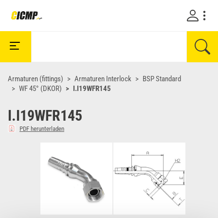
Armaturen (fittings)
Armaturen Interlock
BSP Standard
WF 45° (DKOR)
I.I19WFR145
I.I19WFR145
PDF herunterladen