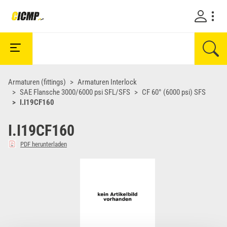
Armaturen (fittings)
Armaturen Interlock
SAE Flansche 3000/6000 psi SFL/SFS
CF 60° (6000 psi) SFS
I.I19CF160
I.I19CF160
PDF herunterladen