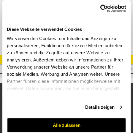
DKOS 45° Bogen
M41642/ M41643
Datenblatt
Diese Webseite verwendet Cookies
Wir verwenden Cookies, um Inhalte und Anzeigen zu
personalisieren, Funktionen für soziale Medien anbieten
zu können und die Zugriffe auf unsere Website zu
analysieren. Außerdem geben wir Informationen zu Ihrer
Artikel Nr.
Verwendung unserer Website an unsere Partner für
I.I16EFR20S45
soziale Medien, Werbung und Analysen weiter. Unsere
Partner führen diese Informationen möglicherweise mit
weiteren Daten zusammen, die Sie ihnen bereitgestellt
haben oder die sie im Rahmen Ihrer Nutzung der Dienste
gesammelt haben.
Details zeigen
Alle zulassen