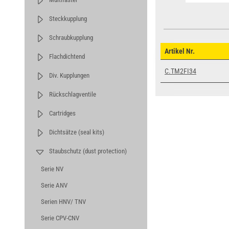
Steckkupplung
Schraubkupplung
Artikel Nr.
Flachdichtend
C.TM2FI34
Div. Kupplungen
Rückschlagventile
Cartridges
Dichtsätze (seal kits)
Staubschutz (dust protection)
Serie NV
Serie ANV
Serien HNV/ TNV
Serie CPV-CNV