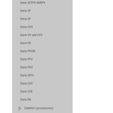
Serie 3CFPV-4SRPV
Serie VF
Serie DF
Serie CVV
Serie VV und VVS
Serie FB
Serie PVVM
Serie FFH
Serie FHV
Serie 3FFV
Serie CVC
Serie CVE
Serie RK
Zubehör (accessories)