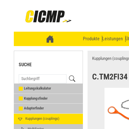
Produkte
Leistungen
Ü
Kupplungen (coupling
SUCHE
C.TM2FI34
Leitungskalkulator
Kupplungsfinder
Adapterfinder
Kupplungen (couplings)
Multifaster