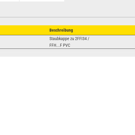
Beschreibung
Staubkappe zu 2FFI34 /
FFH...F PVC