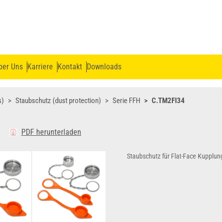
ber Uns
Karriere
Kontakt
Downloads
s)
Staubschutz (dust protection)
Serie FFH
C.TM2FI34
PDF herunterladen
Staubschutz für Flat-Face Kupplu