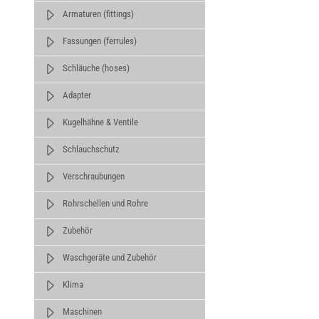
Armaturen (fittings)
Fassungen (ferrules)
Schläuche (hoses)
Adapter
Kugelhähne & Ventile
Schlauchschutz
Verschraubungen
Rohrschellen und Rohre
Zubehör
Waschgeräte und Zubehör
Klima
Maschinen