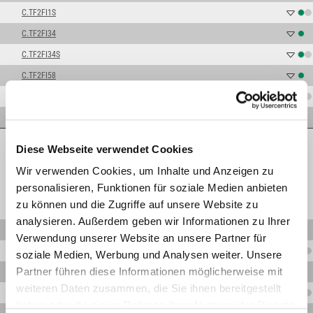
C.TF2FI1S
C.TF2FI34
C.TF2FI34S
C.TF2FI58
C.TF2FN38
C.TF2FN38S
TM2F
Diese Webseite verwendet Cookies
Wir verwenden Cookies, um Inhalte und Anzeigen zu
personalisieren, Funktionen für soziale Medien anbieten
zu können und die Zugriffe auf unsere Website zu
analysieren. Außerdem geben wir Informationen zu Ihrer
C.TM2FI1
Verwendung unserer Website an unsere Partner für
C.TM2FI12
soziale Medien, Werbung und Analysen weiter. Unsere
Partner führen diese Informationen möglicherweise mit
C.TM2FI12S
weiteren Daten zusammen, die Sie ihnen bereitgestellt
C.TM2FI14
haben oder die sie im Rahmen Ihrer Nutzung der Dienste