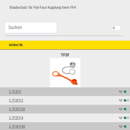
Staubschutz für Flat-Face Kupplung Serie FFH
Artikel Nr.
TF2F
C.TF2FI1
C.TF2FI12
C.TF2FI12S
C.TF2FI14
C.TF2FI14S