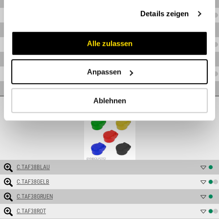
C.TM2FI14S
gesammelt haben.
Details zeigen
C.TM2FI1S
C.TM2FI34
Alle zulassen
C.TM2FI34S
C.TM2FI58
Anpassen
C.TM2FN38
C.TM2FN38S
Ablehnen
TAF38
C.TAF38BLAU
C.TAF38GELB
C.TAF38GRUEN
C.TAF38ROT