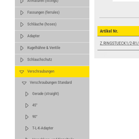
Armaturen (fittings)
Fassungen (ferrules)
Schläuche (hoses)
Artikel Nr.
Adapter
Z.RINGSTUECK1/2-R1/
Kugelhähne & Ventile
Schlauchschutz
Verschraubungen
Verschraubungen Standard
Gerade (straight)
45°
90°
T-L-K-Adapter