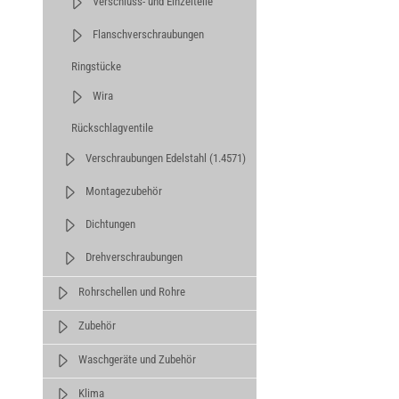
Verschluss- und Einzelteile
Flanschverschraubungen
Ringstücke
Wira
Rückschlagventile
Verschraubungen Edelstahl (1.4571)
Montagezubehör
Dichtungen
Drehverschraubungen
Rohrschellen und Rohre
Zubehör
Waschgeräte und Zubehör
Klima