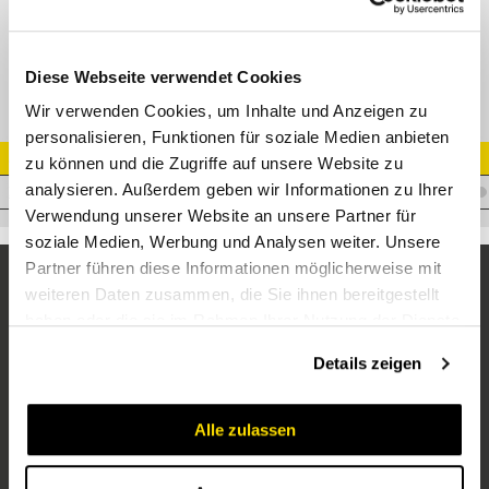
Hohlschraube M26x1,5
Diese Webseite verwendet Cookies
Wir verwenden Cookies, um Inhalte und Anzeigen zu
personalisieren, Funktionen für soziale Medien anbieten
Artikel Nr.
zu können und die Zugriffe auf unsere Website zu
analysieren. Außerdem geben wir Informationen zu Ihrer
Z.HO.SCH.26X1,5
Verwendung unserer Website an unsere Partner für
soziale Medien, Werbung und Analysen weiter. Unsere
Partner führen diese Informationen möglicherweise mit
weiteren Daten zusammen, die Sie ihnen bereitgestellt
haben oder die sie im Rahmen Ihrer Nutzung der Dienste
gesammelt haben.
Details zeigen
Alle zulassen
Unternehmen