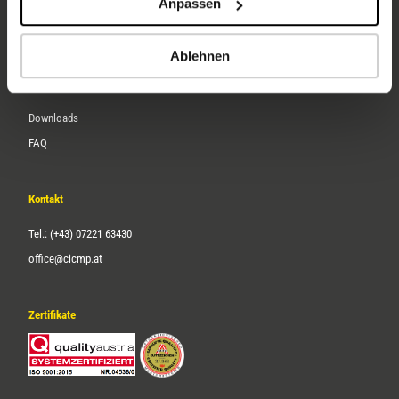
Anpassen
Über uns
Karriere
Ablehnen
Service
Downloads
FAQ
Kontakt
Tel.: (+43) 07221 63430
office@cicmp.at
Zertifikate