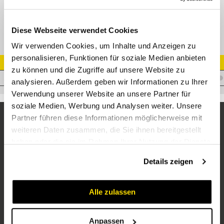
Flüssigkeitsstandanzeiger 127mm Lochabstand, M12 Anschluss
Diese Webseite verwendet Cookies
Wir verwenden Cookies, um Inhalte und Anzeigen zu
personalisieren, Funktionen für soziale Medien anbieten
Artikel Nr.
zu können und die Zugriffe auf unsere Website zu
Z.FSA127-1.1/-/12
analysieren. Außerdem geben wir Informationen zu Ihrer
Verwendung unserer Website an unsere Partner für
soziale Medien, Werbung und Analysen weiter. Unsere
Partner führen diese Informationen möglicherweise mit
weiteren Daten zusammen, die Sie ihnen bereitgestellt
haben oder die sie im Rahmen Ihrer Nutzung der Dienste
gesammelt haben.
Details zeigen
Alle zulassen
Unternehmen
Über uns
Anpassen