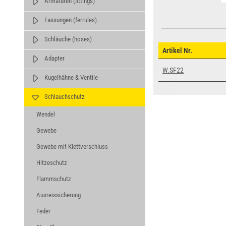
Armaturen (fittings)
Fassungen (ferrules)
Schläuche (hoses)
Artikel Nr.
Adapter
W.SF22
Kugelhähne & Ventile
Schlauchschutz
Wendel
Gewebe
Gewebe mit Klettverschluss
Hitzeschutz
Flammschutz
Ausreissicherung
Feder