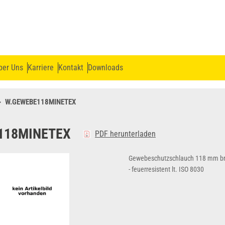
ber Uns
Karriere
Kontakt
Downloads
W.GEWEBE118MINETEX
118MINETEX
PDF herunterladen
Gewebeschutzschlauch 118 mm b
- feuerresistent lt. ISO 8030