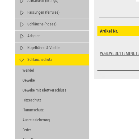
Armaturen (fittings)
Fassungen (ferrules)
Schläuche (hoses)
Artikel Nr.
Adapter
Kugelhähne & Ventile
W.GEWEBE118MINET
Schlauchschutz
Wendel
Gewebe
Gewebe mit Klettverschluss
Hitzeschutz
Flammschutz
Ausreissicherung
Feder